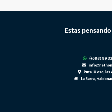
Estas pensando 
(+598) 99 3
info@netho
Ruta 10 esq, la
La Barra, Maldona