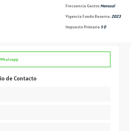
Frecuencia Gastos
Mensual
Vigencia Fondo Reserva:
2023
Impuesto Primaria
$ 0
Whatsapp
MANSA
io de Contacto
Nombre
Email
3 Dormitorios
USD 475,000
Teléfono