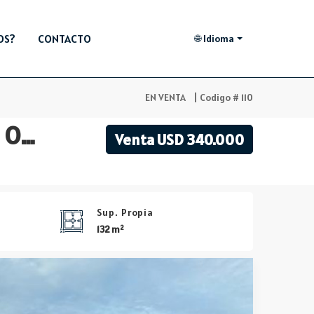
OS?
CONTACTO
🌐 Idioma
EN VENTA
| Codigo # 110
Península Apartamento 3 Dormitorios Hermosa vista al Océano
Venta USD 340.000
Sup. Propia
2
132 m