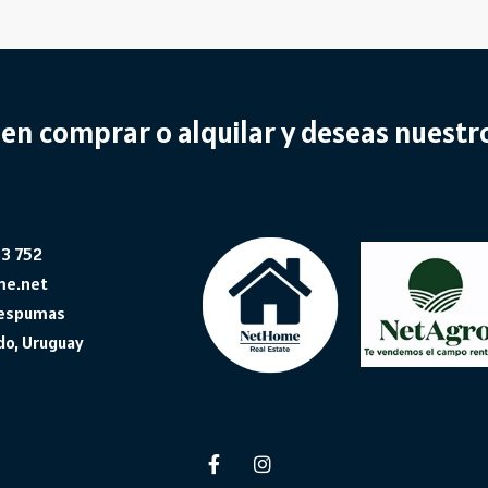
en comprar o alquilar y deseas nuest
33 752
me.net
s espumas
do, Uruguay