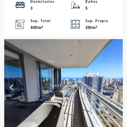
Dormitorios
Baños
3
5
Sup. Total
Sup. Propia
2
2
400 m
330 m