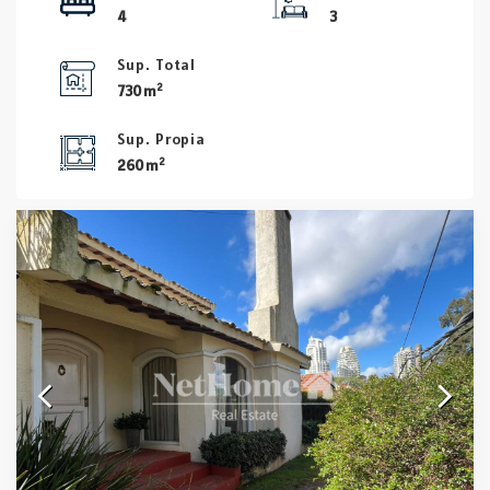
4
3
Sup. Total
2
730 m
Sup. Propia
2
260 m