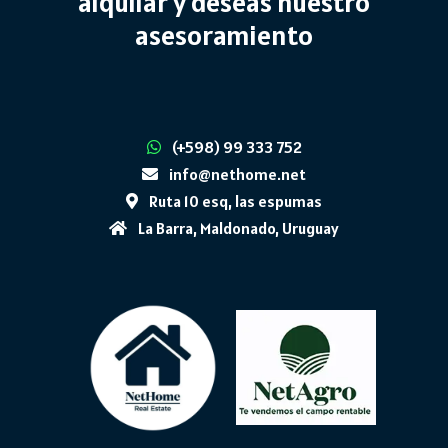
alquilar y deseas nuestro
asesoramiento
(+598) 99 333 752
info@nethome.net
Ruta 10 esq, las espumas
La Barra, Maldonado, Uruguay