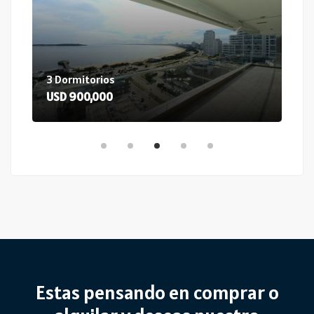
3 Dormitorios
3 D
USD 900,000
US
Estas pensando en comprar o