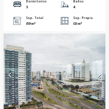
Dormitorios
Baños
3
4
Sup. Total
Sup. Propia
2
2
159 m
121 m